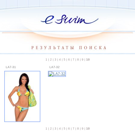
1
|
2
|
3
|
4
|
5
|
6
|
7
|
8
|
9
|
10
LA7-31
LA7-32
1
|
2
|
3
|
4
|
5
|
6
|
7
|
8
|
9
|
10