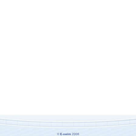
©
E-swim
2006