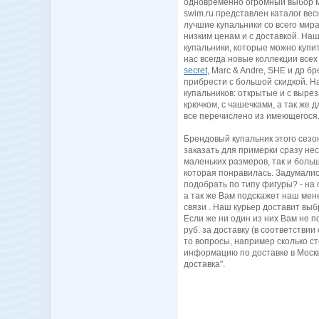
одновременно огромный выбор мо
swim.ru представлен каталог вес
лучшие купальники со всего мира
низким ценам и с доставкой. На
купальники, которые можно купит
нас всегда новые коллекции все
secret
, Marc & Andre, SHE и др
прибрести с большой скидкой. Н
купальников: открытые и с вырез
крючком, с чашечками, а так же д
все перечислено из имеющегося
Брендовый купальник этого сезо
заказать для примерки сразу неск
маленьких размеров, так и больш
которая понравилась. Задумалис
подобрать по типу фигуры? - на
а так же Вам подскажет наш ме
связи . Наш курьер доставит вы
Если же ни один из них Вам не п
руб. за доставку (в соответствии 
то вопросы, например сколько с
информацию по доставке в Москв
доставка".