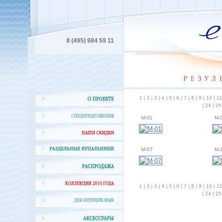
8 (495) 984 59 11
1
|
2
|
3
|
4
|
5
|
6
|
7
|
8
|
9
|
10
|
11
|
24
|
25
M-01
M-
M-07
M-
1
|
2
|
3
|
4
|
5
|
6
|
7
|
8
|
9
|
10
|
11
|
24
|
25