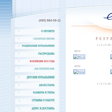
(495)
984-59-11
1
|
2
|
3
|
4
|
9072
9152
1
|
2
|
3
|
4
|