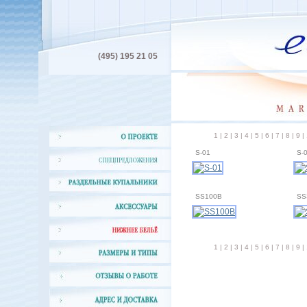
(495) 195 21 05
1
|
2
|
3
|
4
|
5
|
6
|
7
|
8
|
9
|
S-01
S-
SS100B
SS
1
|
2
|
3
|
4
|
5
|
6
|
7
|
8
|
9
|